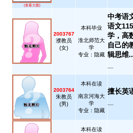
(查看大图)
中考语文
语文11
本科毕业
2003767
学，高
淮北师范大
濮教员
自己的
学
(女)
辑思维...
专业：隐藏
.....
本科在读
2003764
擅长英语
南京河海大
朱教员
学
(男)
.....
专业：隐藏
本科在读