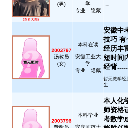
学
(男)
.....
专业：隐藏
(查看大图)
安徽中考
技巧 
本科在读
经历丰富
2003797
安徽工业大
短时间内
汤教员
学
(女)
经背.....
专业：隐藏
暂无教学经
生.....
本人化
师资格
本科毕业
考数学成
2003796
安庆师范大
黄教员