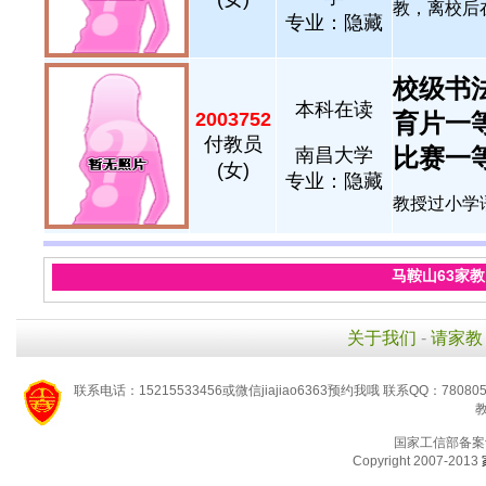
教，离校后在
专业：隐藏
校级书
本科在读
2003752
育片一
付教员
比赛一等奖
南昌大学
(女)
专业：隐藏
教授过小学语
马鞍山63家
关于我们
-
请家教
联系电话：15215533456或微信jiajiao6363预约我哦 联系QQ：78080
教
国家工信部备案
Copyright 2007-2013