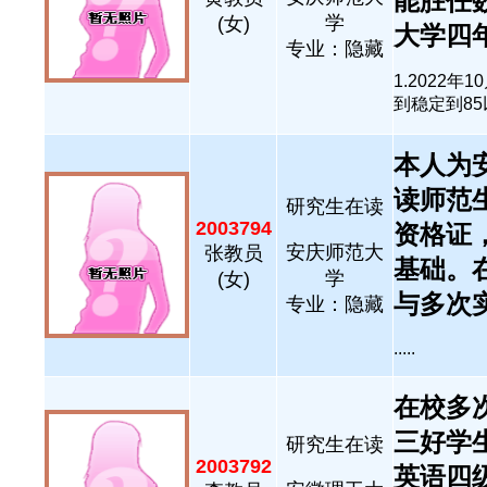
能胜任
学
(女)
大学四年
专业：隐藏
1.2022
到稳定到85以上
本人为
读师范
研究生在读
2003794
资格证
安庆师范大
张教员
基础。
学
(女)
与多次实
专业：隐藏
.....
在校多
三好学
研究生在读
2003792
英语四