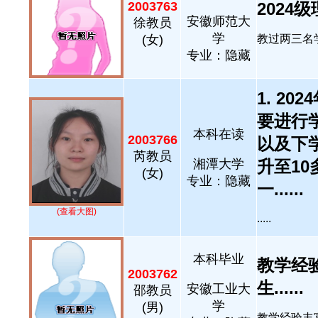
2003763
2024级理
安徽师范大
徐教员
学
(女)
教过两三名学生
专业：隐藏
1. 2
要进行
本科在读
2003766
以及下
芮教员
湘潭大学
升至10
(女)
专业：隐藏
一......
(查看大图)
.....
本科毕业
教学经
2003762
生......
安徽工业大
邵教员
学
(男)
教学经验丰富