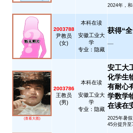
2024年，
本科在读
2003788
获得“全
安徽工业大
尹教员
学
(女)
.....
专业：隐藏
安工大
化学生物
本科在读
有耐心
2003786
安徽工业大
学数学
王教员
学
(男)
在读在安..
专业：隐藏
2025年暑
(查看大图)
45分提升至7