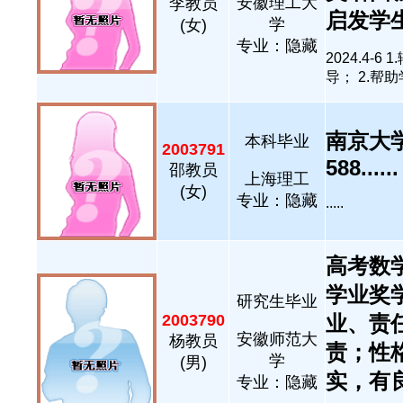
安徽理工大
李教员
启发学生..
学
(女)
专业：隐藏
2024.4
导； 2.帮助
南京大
本科毕业
2003791
588......
邵教员
上海理工
(女)
专业：隐藏
.....
高考数学
学业奖
研究生毕业
2003790
业、责
安徽师范大
杨教员
责；性
学
(男)
实，有良
专业：隐藏