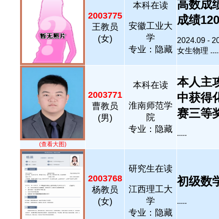
高数成
本科在读
2003775
成绩120
安徽工业大
王教员
学
(女)
2024.09
专业：隐藏
女生物理 ....
本人主
本科在读
2003771
中获得
淮南师范学
曹教员
赛三等奖..
院
(男)
专业：隐藏
.....
(查看大图)
研究生在读
2003768
初级数学教
江西理工大
杨教员
学
(女)
.....
专业：隐藏