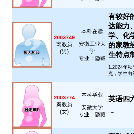
有较好
达能力
本科在读
学、化
2003749
安徽工业大
的家教
宏教员
学
(男)
生特点制
专业：隐藏
1.202
克，学生由年级
本科毕业
2003774
英语四六级
秦教员
安徽大学
(女)
.....
专业：隐藏