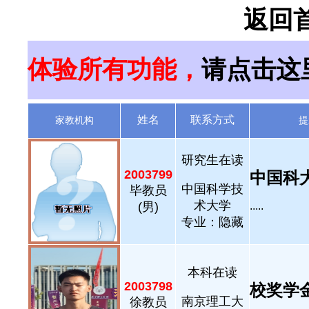
返回
体验所有功能，
请点击这
姓名
联系方式
家教机构
提
研究生在读
2003799
中国科大硕
中国科学技
毕教员
术大学
(男)
.....
专业：隐藏
本科在读
2003798
校奖学金，
南京理工大
徐教员