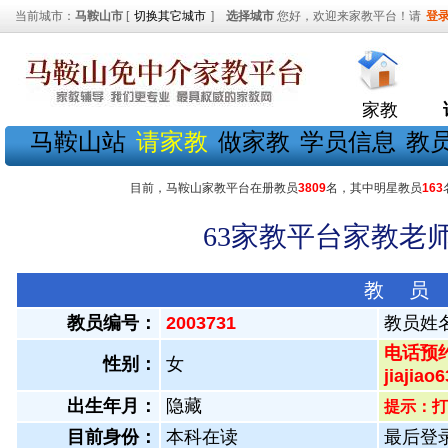
当前城市：
马鞍山市
[
切换其它城市
]
选择城市
您好，欢迎来家教平台！请
登
家教
马鞍山站
请家教
做家教
学员信息
教
目前，马鞍山家教平台在册教员
3809
名，其中明星教员
163
63家教平台家教老师
教 员
教员编号：
2003731
教员姓
电话预约
性别：
女
jiaji
出生年月：
隐藏
提示：打
目前身份：
本科在读
最后登录：