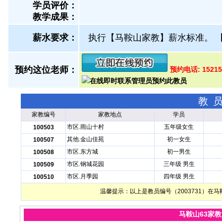
学员评价：
教学成果：
薪水要求：
执行【马鞍山家教】薪水标准。
预约这位老师：
预约电话: 15215
教
家教编号
家教地点
学员
市区.雨山十村
五年级女生
100503
其他.金山佳苑
初一女生
100507
市区.东方城
初一男生
100508
市区.钢城花园
三年级 男生
100509
市区.月季园
四年级 男生
100510
温馨提示：以上是教员编号（2003731）
马鞍山63家