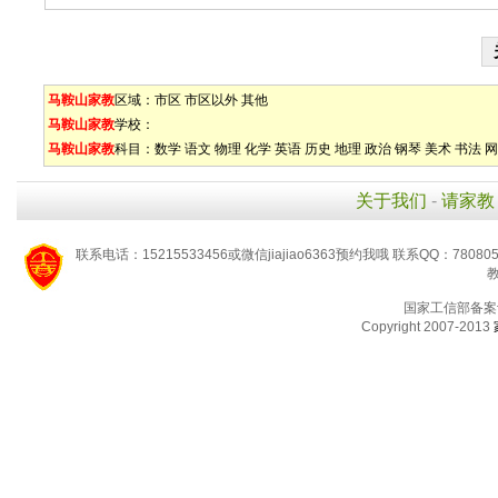
马鞍山家教
区域：
市区
市区以外
其他
马鞍山家教
学校：
马鞍山家教
科目：
数学
语文
物理
化学
英语
历史
地理
政治
钢琴
美术
书法
网
关于我们
-
请家教
联系电话：15215533456或微信jiajiao6363预约我哦 联系QQ：78080
教
国家工信部备案
Copyright 2007-2013