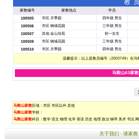
教
家教编号
家教地点
学员
市区.月季园
四年级 男生
100505
市区.钢城花园
三年级 男生
100506
其他.金山佳苑
初一女生
100507
市区.钢城花园
三年级 男生
100509
市区.月季园
四年级 男生
100510
温馨提示：以上是教员编号（2003749）
马鞍山63家
马鞍山家教
区域：
市区
市区以外
其他
马鞍山家教
学校：
马鞍山家教
科目：
数学
语文
物理
化学
英语
历史
地理
政治
钢琴
美术
书法
网
关于我们
-
请家教