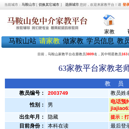
当前城市：
马鞍山市
[
切换其它城市
]
选择城市
您好，欢迎来家教平台！请
登
家教
马鞍山站
请家教
做家教
学员信息
教
目前，马鞍山家教平台在册教员
3809
名，其中明星教员
163
63家教平台家教老师
教 员
教员编号：
2003749
教员姓
电话预约
性别：
男
jiaji
出生年月：
隐藏
提示：打
目前身份：
本科在读
最后登录：